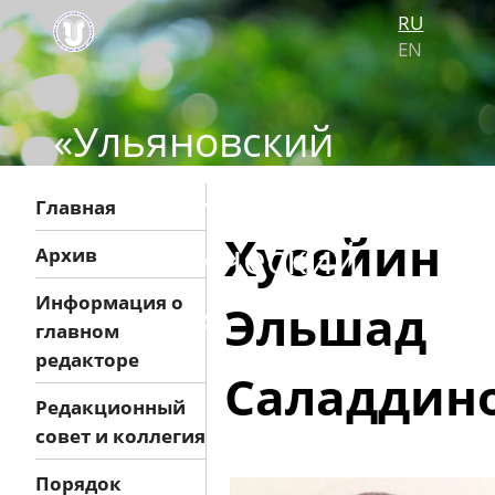
RU
EN
«Ульяновский
медико-
Главная
Хусейин
биологический
Архив
журнал»
Информация о
Эльшад
главном
редакторе
Саладдин
Редакционный
совет и коллегия
Порядок