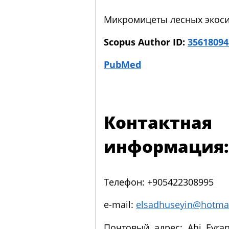
Микромицеты лесных экоси
Scopus Author ID:
35618094
PubMed
Контактная
информация:
Телефон: +905422308995
e-mail:
elsadhuseyin@hotma
Почтовый адрес: Ahi Evran 