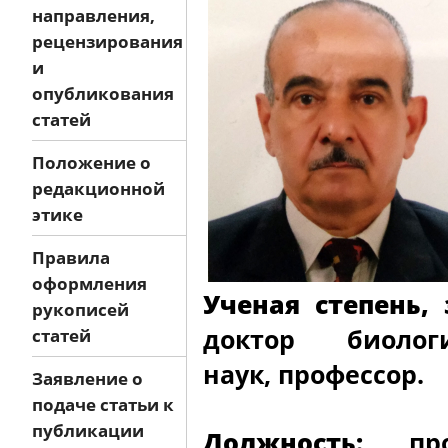
направления,
рецензирования
и
опубликования
статей
Положение о
редакционной
этике
Правила
оформления
Ученая степень, 
рукописей
доктор биологи
статей
наук, профессор.
Заявление о
подаче статьи к
публикации
Должность:
проф