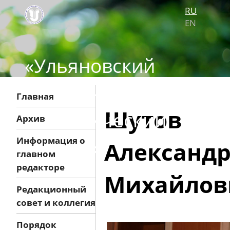
RU
EN
«Ульяновский
медико-
Главная
Шутов
биологический
Архив
журнал»
Информация о
Александ
главном
редакторе
Михайлов
Редакционный
совет и коллегия
Порядок