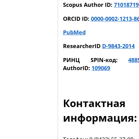
Scopus Author ID:
71018719
ORCID ID:
0000-0002-1213-8
PubMed
ResearcherID
D-9843-2014
РИНЦ SPIN-код:
488
AuthorID:
109069
Контактная
информация: