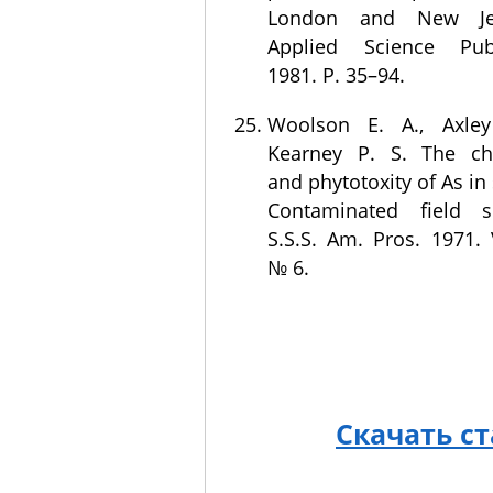
London and New Je
Applied Science Publ
1981. P. 35–94.
Woolson E. A., Axley
Kearney P. S. The ch
and phytotoxity of As in s
Contaminated field s
S.S.S. Am. Pros. 1971. 
№ 6.
Скачать с