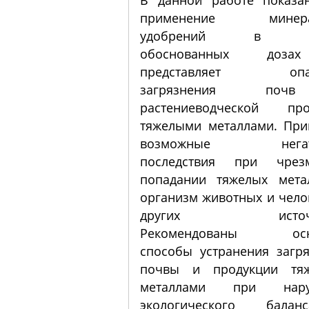
применение минера
удобрений в на
обоснованных доз
представляет опас
загрязнения по
растениеводческой про
тяжелыми металлами. При
возможные негат
последствия при чрез
попадании тяжелых мета
организм животных и чело
других источни
Рекомендованы осн
способы устранения загр
почвы и продукции тя
металлами при нару
экологического бала