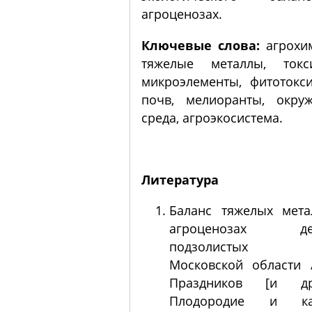
агроценозах.
Ключевые слова:
агрохим
тяжелые металлы, токси
микроэлементы, фитотокс
почв, мелиоранты, окру
среда, агроэкосистема.
Литература
Баланс тяжелых мета
агроценозах дер
подзолистых 
Московской области 
Праздников [и др
Плодородие и кач