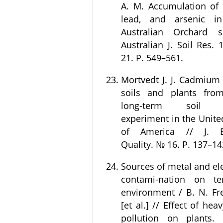
A. M. Accumulation of 
lead, and arsenic i
Australian Orchard s
Australian J. Soil Res.
21. P. 549–561.
Mortvedt J. J. Cadmium 
soils and plants fr
long-term soil fer
experiment in the Unite
of America // J. En
Quality. № 16. P. 137–14
Sources of metal and e
contami-nation on terr
environment / В. N. F
[et al.] // Effect of hea
pollution on plants. 