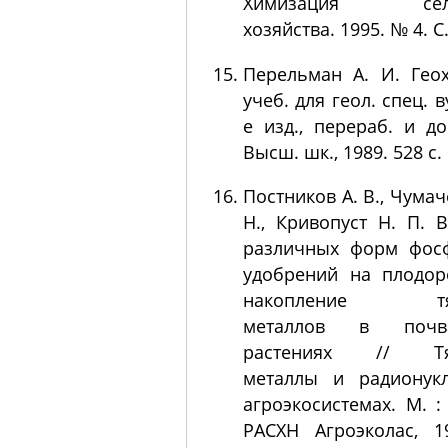
Химизация сель
хозяйства. 1995. № 4. С.
Перельман А. И. Гео
учеб. для геол. спец. в
е изд., перераб. и до
Высш. шк., 1989. 528 с.
Постников А. В., Чумач
Н., Кривопуст Н. П. 
различных форм фос
удобрений на плодор
накопление тя
металлов в поч
растениях // Тя
металлы и радионук
агроэкосистемах. М. :
РАСХН Агроэколас, 1