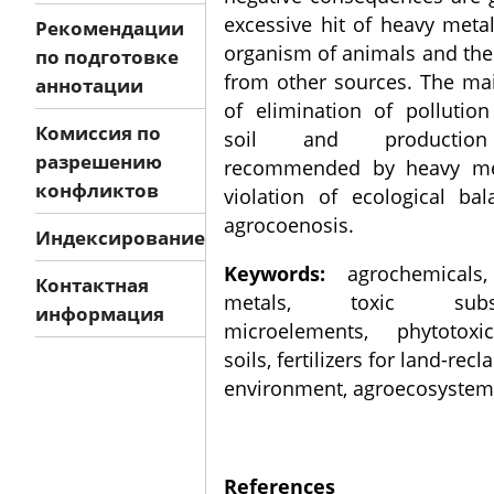
excessive hit of heavy meta
Рекомендации
organism of animals and the
по подготовке
from other sources. The ma
аннотации
of elimination of pollution
Комиссия по
soil and productio
разрешению
recommended by heavy me
конфликтов
violation of ecological bal
agrocoenosis.
Индексирование
Keywords:
agrochemicals,
Контактная
metals, toxic subst
информация
microelements, phytotoxi
soils, fertilizers for land-rec
environment, agroecosystem
References