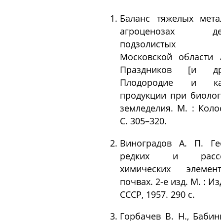
Баланс тяжелых мета
агроценозах дер
подзолистых 
Московской области 
Праздников [и др
Плодородие и кач
продукции при биоло
земледелия. М. : Колос
С. 305–320.
Виноградов А. П. Ге
редких и рассе
химических элеме
почвах. 2-е изд. М. : И
СССР, 1957. 290 с.
Горбачев В. Н., Бабин