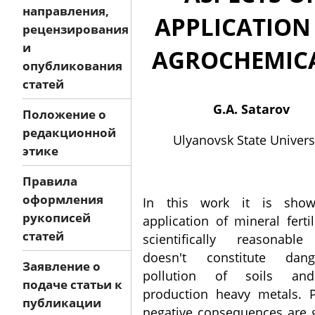
направления,
APPLICATION
рецензирования
и
AGROCHEMIC
опубликования
статей
G.A. Satarov
Положение о
редакционной
Ulyanovsk State Univers
этике
Правила
оформления
In this work it is show
рукописей
application of mineral fertil
статей
scientifically reasonabl
doesn't constitute dan
Заявление о
pollution of soils an
подаче статьи к
production heavy metals. P
публикации
negative consequences are g