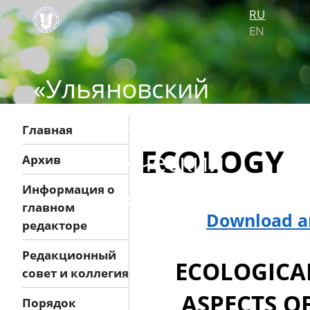
RU
EN
«Ульяновский
медико-
Главная
ECOLOGY
биологический
Архив
журнал»
Информация о
главном
Download ar
редакторе
Редакционный
ECOLOGICA
совет и коллегия
ASPECTS O
Порядок