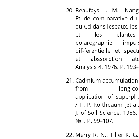
Beaufays J. M., Nang
Etude com-parative du
du Cd dans leseaux, les
et les plante
polarographie impuls
dif-ferentielle et spect
et abssorbtion ato
Analysis 4. 1976. P. 193
Cadmium accumulation i
from long-cont
application of superph
/ H. P. Ro-thbaum [et al.
J. of Soil Science. 1986. 
№ l. P. 99–107.
Merry R. N., Tiller K. G.