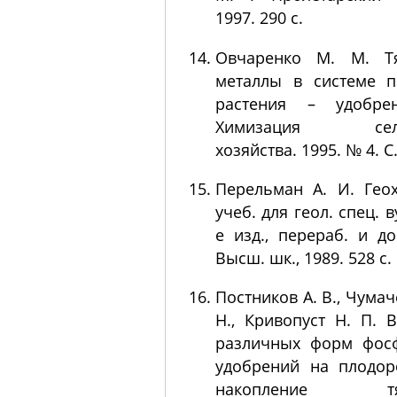
1997. 290 с.
Овчаренко М. М. Т
металлы в системе п
растения – удобре
Химизация сель
хозяйства. 1995. № 4. С.
Перельман А. И. Гео
учеб. для геол. спец. в
е изд., перераб. и до
Высш. шк., 1989. 528 с.
Постников А. В., Чумач
Н., Кривопуст Н. П. 
различных форм фос
удобрений на плодор
накопление тя