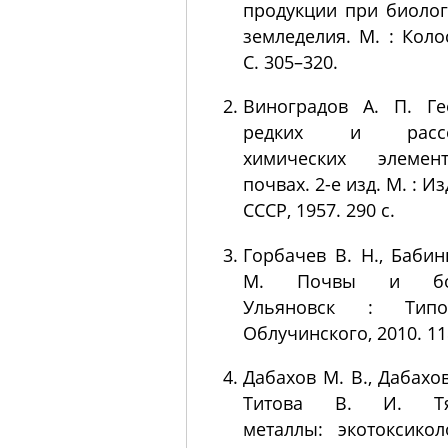
продукции при биоло
земледелия. М. : Колос
С. 305–320.
Виноградов А. П. Ге
редких и рассе
химических элеме
почвах. 2-е изд. М. : И
СССР, 1957. 290 с.
Горбачев В. Н., Бабин
М. Почвы и бол
Ульяновск : Типо
Облучинского, 2010. 11
Дабахов М. В., Дабахов
Титова В. И. Тя
металлы: экотоксико