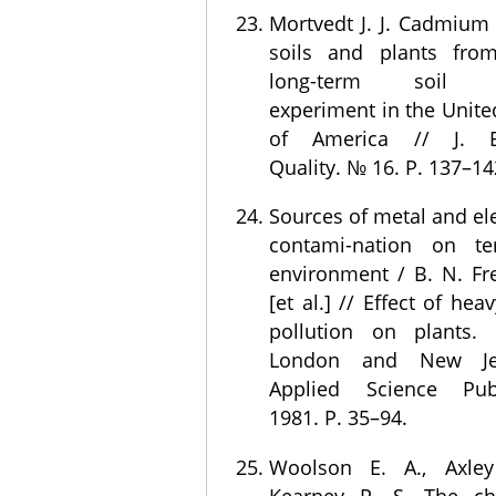
Mortvedt J. J. Cadmium 
soils and plants fr
long-term soil fer
experiment in the Unite
of America // J. En
Quality. № 16. P. 137–14
Sources of metal and e
contami-nation on terr
environment / В. N. F
[et al.] // Effect of hea
pollution on plants. 
London and New Je
Applied Science Publ
1981. P. 35–94.
Woolson E. A., Axley
Kearney P. S. The ch