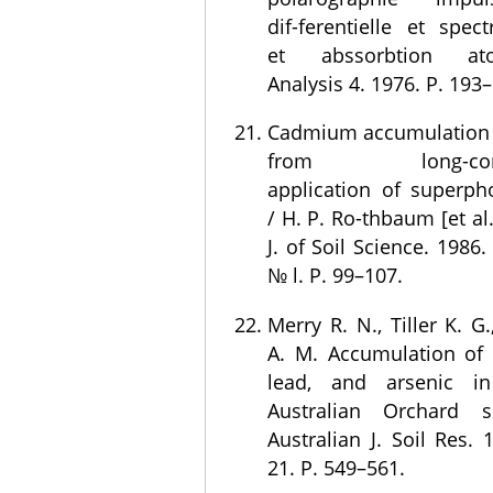
dif-ferentielle et spect
et abssorbtion ato
Analysis 4. 1976. P. 193
Cadmium accumulation i
from long-cont
application of superph
/ H. P. Ro-thbaum [et al.
J. of Soil Science. 1986. 
№ l. P. 99–107.
Merry R. N., Tiller K. G.
A. M. Accumulation of 
lead, and arsenic i
Australian Orchard s
Australian J. Soil Res.
21. P. 549–561.